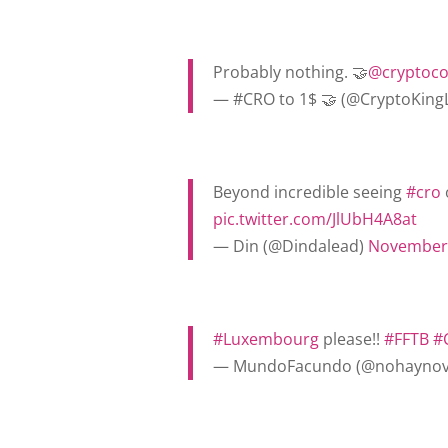
Probably nothing. 🤝
@cryptoc
— #CRO to 1$ 🤝 (@CryptoKing
Beyond incredible seeing
#cro
pic.twitter.com/JlUbH4A8at
— Din (@Dindalead)
November 
#Luxembourg
please!!
#FFTB
#
— MundoFacundo (@nohaynov