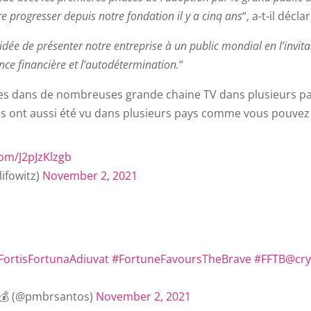
re progresser depuis notre fondation il y a cinq ans
“, a-t-il déclar
dée de présenter notre entreprise à un public mondial en l’invita
ce financière et l’autodétermination.
“
sées dans de nombreuses grande chaine TV dans plusieurs p
s ont aussi été vu dans plusieurs pays comme vous pouvez le
com/J2pJzKlzgb
ifowitz)
November 2, 2021
FortisFortunaAdiuvat
#FortuneFavoursTheBrave
#FFTB
@cr
💰 (@pmbrsantos)
November 2, 2021