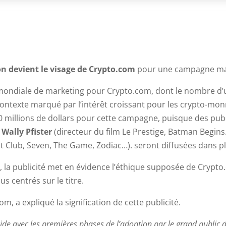
 devient le visage de Crypto.com
pour une campagne mar
mondiale de marketing pour Crypto.com, dont le nombre d’uti
contexte marqué par l’intérêt croissant pour les crypto-mon
0 millions de dollars pour cette campagne, puisque des pu
r
Wally Pfister
(directeur du film Le Prestige, Batman Begin
t Club, Seven, The Game, Zodiac…). seront diffusées dans pl
d
, la publicité met en évidence l’éthique supposée de Crypto
s centrés sur le titre.
m, a expliqué la signification de cette publicité.
e avec les premières phases de l’adoption par le grand public 