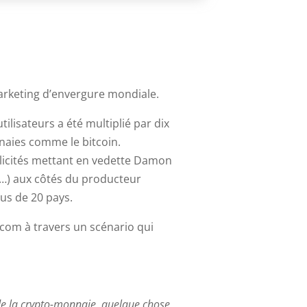
keting d’envergure mondiale.
lisateurs a été multiplié par dix
naies comme le bitcoin.
blicités mettant en vedette Damon
s…) aux côtés du producteur
us de 20 pays.
.com à travers un scénario qui
de la crypto-monnaie, quelque chose