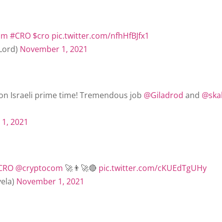
om
#CRO
$cro
pic.twitter.com/nfhHfBJfx1
Lord)
November 1, 2021
on Israeli prime time! Tremendous job
@Giladrod
and
@skal
1, 2021
CRO
@cryptocom
🚀👨‍🚀🔴
pic.twitter.com/cKUEdTgUHy
ela)
November 1, 2021