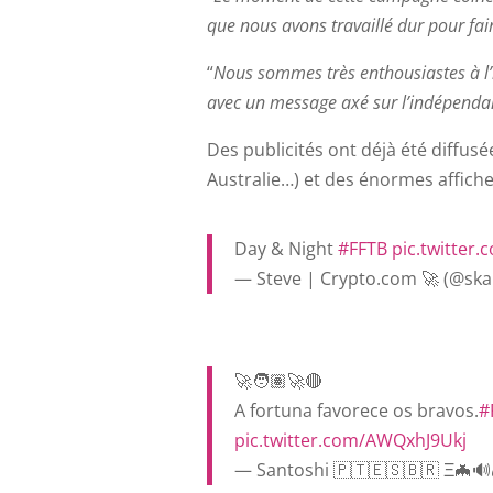
que nous avons travaillé dur pour fai
“
Nous sommes très enthousiastes à l’i
avec un message axé sur l’indépendan
Des publicités ont déjà été diffu
Australie…) et des énormes affiche
Day & Night
#FFTB
pic.twitter.
— Steve | Crypto.com 🚀 (@skal
🚀🧑🏽‍🚀🔴
A fortuna favorece os bravos.
#
pic.twitter.com/AWQxhJ9Ukj
— Santoshi 🇵🇹🇪🇸🇧🇷 Ξ🦇